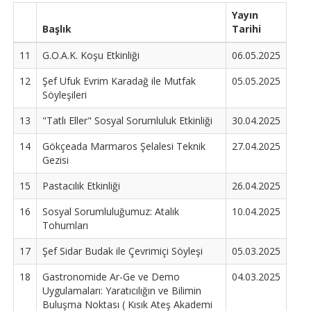
Yayın
Başlık
Tarihi
11
G.O.A.K. Koşu Etkinliği
06.05.2025
12
Şef Ufuk Evrim Karadağ ile Mutfak
05.05.2025
Söyleşileri
13
"Tatlı Eller" Sosyal Sorumluluk Etkinliği
30.04.2025
14
Gökçeada Marmaros Şelalesi Teknik
27.04.2025
Gezisi
15
Pastacılık Etkinliği
26.04.2025
16
Sosyal Sorumluluğumuz: Atalık
10.04.2025
Tohumları
17
Şef Sidar Budak ile Çevrimiçi Söyleşi
05.03.2025
18
Gastronomide Ar-Ge ve Demo
04.03.2025
Uygulamaları: Yaratıcılığın ve Bilimin
Buluşma Noktası ( Kısık Ateş Akademi