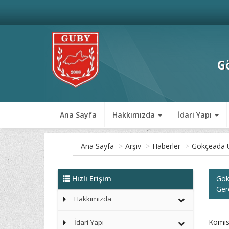
G
Ana Sayfa
Hakkımızda
İdari Yapı
Ana Sayfa
>
Arşiv
>
Haberler
>
Gökçeada U
Hızlı Erişim
Gök
Gerç
Hakkımızda
Komis
İdari Yapı