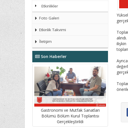
Etkinlikler
Yükse
Foto Galeri
gerçekl
Etkinlik Takvimi
Toplan
alındı
İletişim
ilişk
toplan
Son Haberler
Ayrıc
değerl
gerçekl
Toplan
öneril
Gastronomi ve Mutfak Sanatları
Bölümü Bölüm Kurul Toplantısı
Gerçekleştirildi