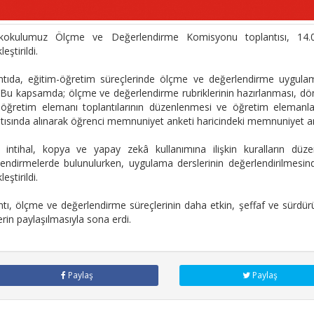
kokulumuz Ölçme ve Değerlendirme Komisyonu toplantısı, 14.05.
eştirildi.
tıda, eğitim-öğretim süreçlerinde ölçme ve değerlendirme uygulamalar
. Bu kapsamda; ölçme ve değerlendirme rubriklerinin hazırlanması, 
in öğretim elemanı toplantılarının düzenlenmesi ve öğretim elemanla
tısında alınarak öğrenci memnuniyet anketi haricindeki memnuniyet an
a intihal, kopya ve yapay zekâ kullanımına ilişkin kuralların düz
endirmelerde bulunulurken, uygulama derslerinin değerlendirilmesinde 
eştirildi.
tı, ölçme ve değerlendirme süreçlerinin daha etkin, şeffaf ve sürdürü
erin paylaşılmasıyla sona erdi.
Paylaş
Paylaş