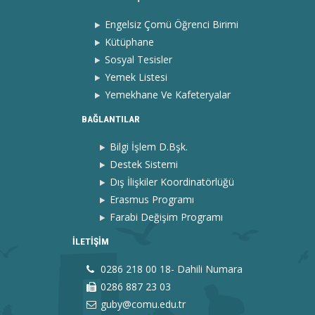
Engelsiz Çomü Öğrenci Birimi
Kütüphane
Sosyal Tesisler
Yemek Listesi
Yemekhane Ve Kafeteryalar
BAĞLANTILAR
Bilgi İşlem D.Bşk.
Destek Sistemi
Dış İlişkiler Koordinatörlüğü
Erasmus Programı
Farabi Değişim Programı
İLETİŞİM
0286 218 00 18- Dahili Numara
0286 887 23 03
guby@comu.edu.tr