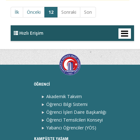
İlk
Önceki
12
Sonraki
Son
Hızlı Erişim
ÖĞRENCİ
Akademik Takvim
Öğrenci Bilgi Sistemi
Öğrenci İşleri Daire Başkanlığı
Öğrenci Temsilcileri Konseyi
Yabancı Öğrenciler (YÖS)
KAMPÜSTE YAŞAM